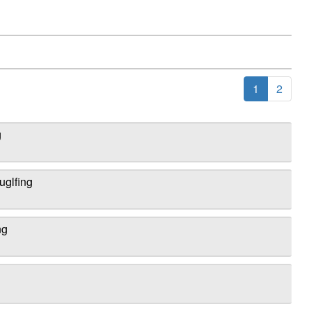
1
2
g
uglfing
ng